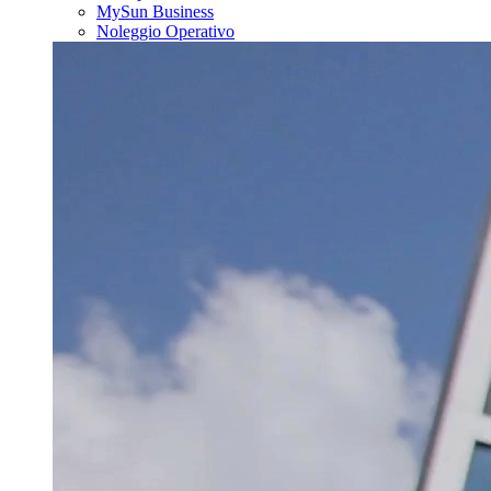
MySun Business
Noleggio Operativo