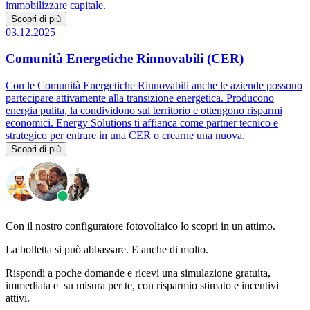
immobilizzare capitale.
Scopri di più
03.12.2025
Comunità Energetiche Rinnovabili (CER)
Con le Comunità Energetiche Rinnovabili anche le aziende possono
partecipare attivamente alla transizione energetica. Producono
energia pulita, la condividono sul territorio e ottengono risparmi
economici. Energy Solutions ti affianca come partner tecnico e
strategico per entrare in una CER o crearne una nuova.
Scopri di più
Con il nostro configuratore fotovoltaico lo scopri in un attimo.
La bolletta si può abbassare. E anche di molto.
Rispondi a poche domande e ricevi una simulazione gratuita,
immediata e su misura per te, con risparmio stimato e incentivi
attivi.