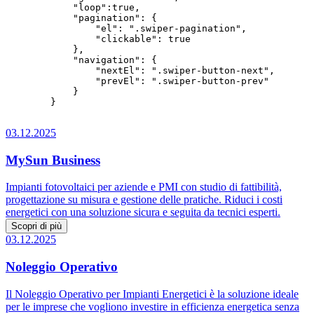
            "loop":true,

            "pagination": {

                "el": ".swiper-pagination",

                "clickable": true

            },

            "navigation": {

                "nextEl": ".swiper-button-next",

                "prevEl": ".swiper-button-prev"

            }

        }

03.12.2025
MySun Business
Impianti fotovoltaici per aziende e PMI con studio di fattibilità,
progettazione su misura e gestione delle pratiche. Riduci i costi
energetici con una soluzione sicura e seguita da tecnici esperti.
Scopri di più
03.12.2025
Noleggio Operativo
Il Noleggio Operativo per Impianti Energetici è la soluzione ideale
per le imprese che vogliono investire in efficienza energetica senza