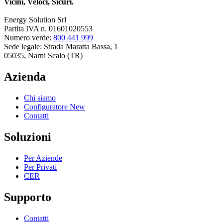
Vicini, Veloci, Sicuri.
Energy Solution Srl
Partita IVA n. 01601020553
Numero verde:
800 441 999
Sede legale: Strada Maratta Bassa, 1
05035, Narni Scalo (TR)
Azienda
Chi siamo
Configuratore
New
Contatti
Soluzioni
Per Aziende
Per Privati
CER
Supporto
Contatti